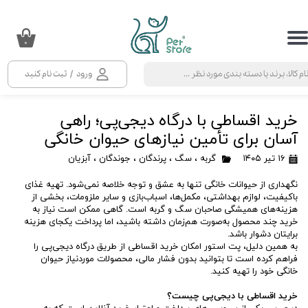
حساب کاربری من
۰
تغییر گذر واژه
ورود
/
ثبت نام کنید
سفارشات
خرید اقساطی با درگاه دیجی‌پی؛ راهی
خروج از حساب کاربری
آسان برای تأمین نیازهای حیوان خانگی
۱۶ تیر ۱۴۰۵
گربه
،
سگ
،
پرندگان
،
جوندگان
،
آبزیان
نگهداری از حیوانات خانگی تنها به عشق و توجه خلاصه نمی‌شود. تهیه غذای
باکیفیت، لوازم بهداشتی، مکمل‌ها، اسباب‌بازی و سایر ملزومات، بخشی از
هزینه‌های همیشگی صاحبان سگ و گربه است. گاهی ممکن است نیاز به
خرید چند محصول به‌صورت هم‌زمان داشته باشید، اما پرداخت یکجای هزینه
برایتان دشوار باشد.
به همین دلیل، پت استور امکان خرید اقساطی از طریق درگاه دیجی‌پی را
فراهم کرده است تا بتوانید بدون فشار مالی، محصولات موردنیاز حیوان
خانگی خود را تهیه کنید.
خرید اقساطی با دیجی‌پی چیست؟