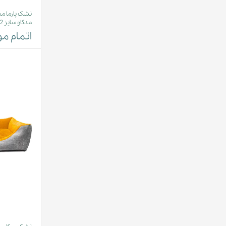
تشک پارما 
مدکاو سایز 2
اتمام م