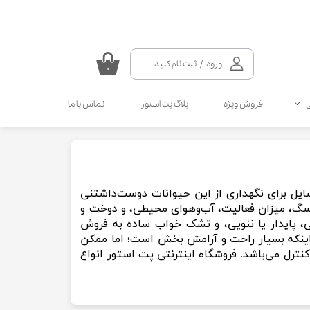
ورود
/
ثبت نام کنید
۰
حساب کاربری من
فروش ویژه
بلاگ پت استور
تماس با ما
تغییر گذر واژه
سفارشات
سلامتی گربه
سلامتی سگ
مکمل و ویتامین سگ
مالت و مولتی ویتامین گربه
خروج از حساب کاربری
انواع قطره سگ
انواع اسپری گربه
ل برای نگهداری از این حیوانات دوست‌داشتنی
انواع قطره گربه
انواع اسپری سگ
، میزان فعالیت، آب‌وهوای محیطی، و دوخت و
کرم دست و پای سگ
، پایدار یا ننویی، و تشک خواب ساده به فروش
ینکه بسیار راحت و آرامش بخش است؛ اما ممکن
کنترل می‌باشد. فروشگاه اینترنتی پت استور انواع