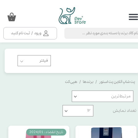
حساب کاربری من
۰
تغییر گذر واژه
ورود
/
ثبت نام کنید
سفارشات
خروج از حساب کاربری
پت شاپ آنلاین پت استور
برندها
هپی کت
مرتبط‌ترین
تعداد نمایش
۱۲
تاریخ انقضاء : 2024/01