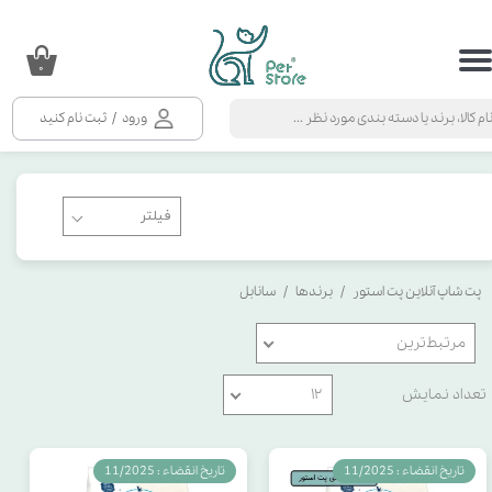
حساب کاربری من
۰
تغییر گذر واژه
ورود
/
ثبت نام کنید
سفارشات
خروج از حساب کاربری
پت شاپ آنلاین پت استور
برندها
سانابل
مرتبط‌ترین
تعداد نمایش
۱۲
تاریخ انقضاء : 11/2025
تاریخ انقضاء : 11/2025