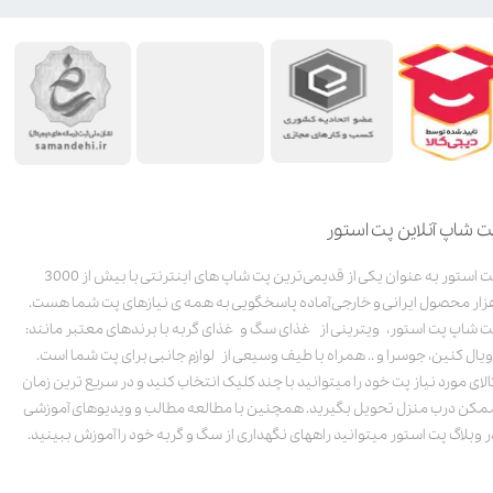
ت شاپ آنلاین پت استور
پت استور به عنوان یکی از قدیمی‌ترین پت شاپ های اینترنتی با بیش از 3000
زار محصول ایرانی و خارجی آماده پاسخگویی به همه ی نیازهای پت شما هست.
ت شاپ پت استور، ویترینی از غذای سگ و غذای گربه با برندهای معتبر مانند:
ویال کنین، جوسرا و .. همراه با طیف وسیعی از لوازم جانبی برای پت شما است.
الای مورد نیاز پت خود را میتوانید با چند کلیک انتخاب کنید و در سریع ترین زمان
مکن درب منزل تحویل بگیرید. همچنین با مطالعه مطالب و ویدیوهای آموزشی
ر وبلاگ پت استور میتوانید راههای نگهداری از سگ و گربه خود را آموزش ببینید.