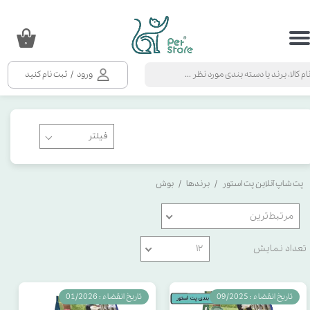
حساب کاربری من
۰
تغییر گذر واژه
ورود
/
ثبت نام کنید
سفارشات
خروج از حساب کاربری
پت شاپ آنلاین پت استور
برندها
بوش
مرتبط‌ترین
تعداد نمایش
۱۲
تاریخ انقضاء : 09/2025
تاریخ انقضاء : 01/2026