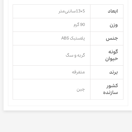
ابعاد
5×13سانتی‌متر
وزن
90 گرم
جنس
پلاستیک ABS
گونه
گربه و سگ
حیوان
برند
متفرقه
کشور
چین
سازنده