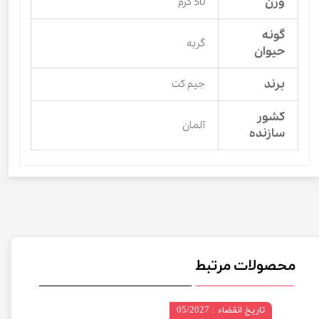
وزن
50 گرم
گونه
گربه
حیوان
برند
جیم کت
کشور
آلمان
سازنده
محصولات مرتبط
تاریخ انقضاء : 05/2027