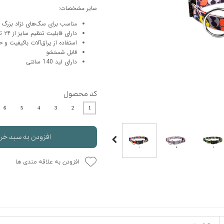
سایر مشخصات:
حوله سگ
غذا گربه
مناسب برای سگ‌های نژاد بزرگ با وزن ۱۵ تا ۵
ربه
دارای قابلیت تنظیم سایز از ۲۴ تا ۳۵ سانتی‌متر
ر بچه گربه
استفاده از یراق‌آلات باکیفیت و
قابل شستشو
وله گربه
دارای لید 140 سانتی
کد محصول
6
5
4
3
2
1
افزودن به سبد خر
افزودن به علاقه مندی ها