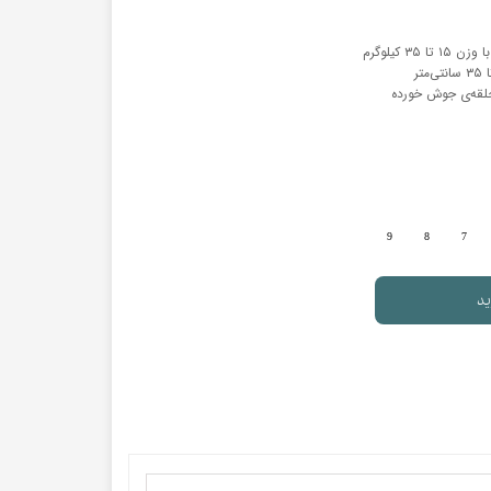
۳ کیلوگرم
 حلقه‌ی جوش خورده
9
8
7
ید