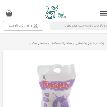
حساب کاربری من
۰
تغییر گذر واژه
ورود
/
ثبت نام کنید
سفارشات
خروج از حساب کاربری
پت شاپ آنلاین پت استور
محصولات سگ ها
سلامتی سگ
خاک گربه مدل کربن روشا وزن 10