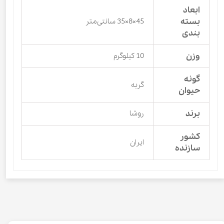
ابعاد
بسته
45×8×35 سانتی‌متر
بندی
وزن
10 کیلوگرم
گونه
گربه
حیوان
برند
روشا
کشور
ایران
سازنده