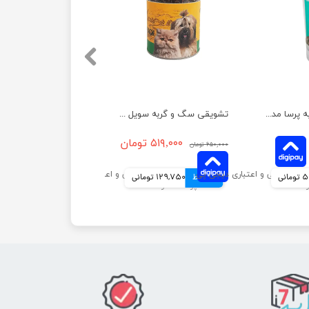
خمیر ویتامینه گربه پرسا مدل مینرال وزن 100 گرم
تشویقی سگ و گربه سویل پت مدل سنگدان مرغ وزن 80 گرم
۵۱۹,۰۰۰ تومان
۶۵۰,۰۰۰ تومان
انی
4 قسط
129,750 تومانی