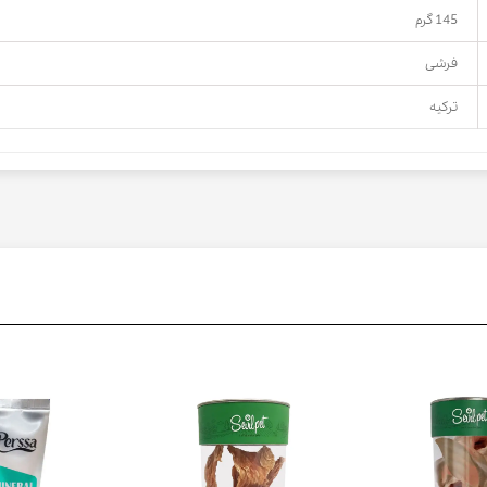
145 گرم
فرشی
ترکیه