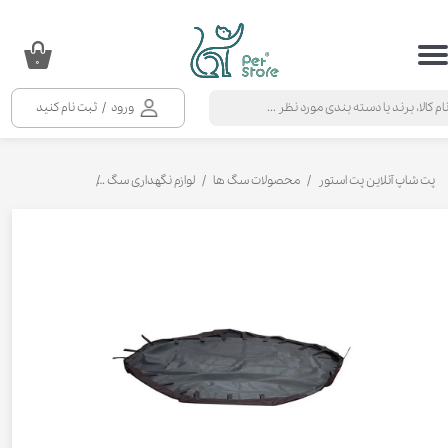
حساب کاربری من
۰
تغییر گذر واژه
ورود
/
ثبت نام کنید
سفارشات
خروج از حساب کاربری
پت شاپ آنلاین پت استور
محصولات سگ ها
لوازم نگهداری سگ
پارک بازی سگ
ک