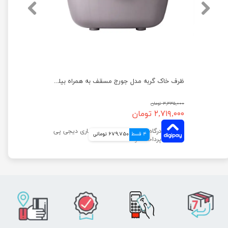
ظرف غذای حیوانات مدل فلور هپی پت سایز کوچک
ظرف خاک گربه مدل جورج مسقف به همراه بیلچه هپی پت
۳,۳۳۵,۰۰۰ تومان
۲,۷۱۹,۰۰۰ تومان
4 قسط
679,750 تومانی