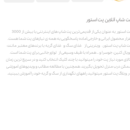
ت شاپ آنلاین پت استور
پت استور به عنوان یکی از قدیمی‌ترین پت شاپ های اینترنتی با بیش از 3000
زار محصول ایرانی و خارجی آماده پاسخگویی به همه ی نیازهای پت شما هست.
ت شاپ پت استور، ویترینی از غذای سگ و غذای گربه با برندهای معتبر مانند:
ویال کنین، جوسرا و .. همراه با طیف وسیعی از لوازم جانبی برای پت شما است.
الای مورد نیاز پت خود را میتوانید با چند کلیک انتخاب کنید و در سریع ترین زمان
مکن درب منزل تحویل بگیرید. همچنین با مطالعه مطالب و ویدیوهای آموزشی
ر وبلاگ پت استور میتوانید راههای نگهداری از سگ و گربه خود را آموزش ببینید.