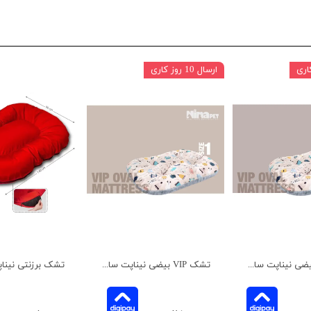
ارسال 10 روز کاری
تشک VIP بیضی نیناپت سایز 2
تشک VIP بیضی نیناپت سایز 1