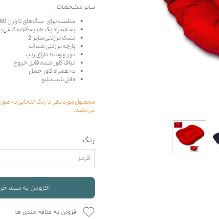
سایر مشخصات:
حوله سگ
غذا گربه
مناسب برای سگ‌های تا وزن 60 کیلوگرم
ربه
به همراه یک هدیه قلاده کتفی بن
ر بچه گربه
تشک برزنتی سایز 2
پارچه برزنتی ضد آب
وله گربه
دور و وسط دارای زیپ
الیاف کاور شده قابل خروج
به همراه کاور حمل
قابل شستشو
می‌باشد.
رنگ
قرمز
افزودن به سبد خر
افزودن به علاقه مندی ها