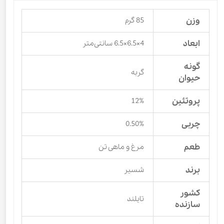
وزن
85 گرم
ابعاد
4×6.5×6.5 سانتی‌متر
گونه
گربه
حیوان
پروتئین
12%
چربی
0.50%
طعم
مرغ و ماهی تن
برند
شسیر
کشور
تایلند
سازنده