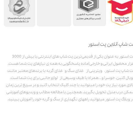
ت شاپ آنلاین پت استور
پت استور به عنوان یکی از قدیمی‌ترین پت شاپ های اینترنتی با بیش از 3000
زار محصول ایرانی و خارجی آماده پاسخگویی به همه ی نیازهای پت شما هست.
ت شاپ پت استور، ویترینی از غذای سگ و غذای گربه با برندهای معتبر مانند:
ویال کنین، جوسرا و .. همراه با طیف وسیعی از لوازم جانبی برای پت شما است.
الای مورد نیاز پت خود را میتوانید با چند کلیک انتخاب کنید و در سریع ترین زمان
مکن درب منزل تحویل بگیرید. همچنین با مطالعه مطالب و ویدیوهای آموزشی
ر وبلاگ پت استور میتوانید راههای نگهداری از سگ و گربه خود را آموزش ببینید.