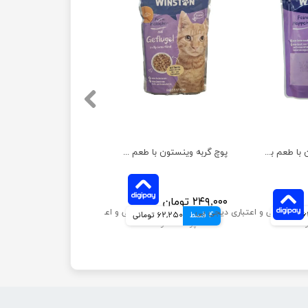
پوچ گربه وینستون با طعم بوقلمون و جگر در سس وزن 100 گرم
پوچ گربه وینستون با طعم مرغ در سس سبزیجات وزن 100 گرم
۲۴۹,۰۰۰ تومان
انی
4 قسط
62,250 تومانی