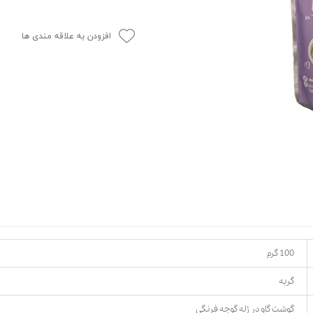
حوله سگ
غذا گربه
ربه
افزودن به علاقه مندی ها
ر بچه گربه
وله گربه
100 گرم
گربه
گوشت گاو در ژله گوجه فرنگی