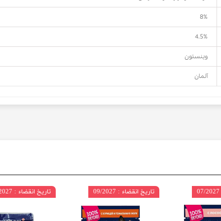
8%
4.5%
وینستون
آلمان
تاریخ انقضاء : 09/2027
تاریخ انقضاء : 09/2027