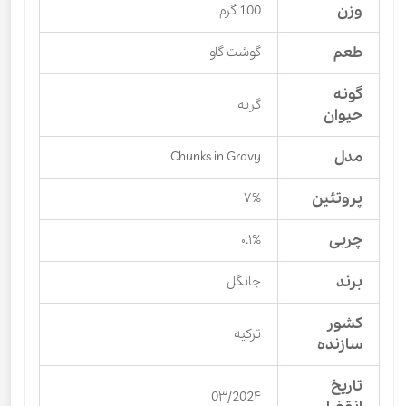
وزن
100 گرم
طعم
گوشت گاو
گونه
گربه
حیوان
مدل
Chunks in Gravy
پروتئین
۷%
چربی
۰.۱%
برند
جانگل
کشور
ترکیه
سازنده
تاریخ
0۳/202۴