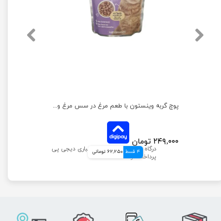
پوچ گربه وینستون با طعم مرغ در سس سبزیجات وزن 100 گرم
پوچ گربه وینستون با طعم مرغ در سس مرغ وزن 100 گرم
۲۴۹,۰۰۰ تومان
4 قسط
62,250 تومانی