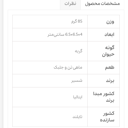
مشخصات محصول
نظرات
وزن
85 گرم
ابعاد
4×6.5×6.5 سانتی‌متر
گونه
گربه
حیوان
طعم
ماهی تن و جلبک
برند
شسیر
کشور مبدا
ایتالیا
برند
کشور
تایلند
سازنده