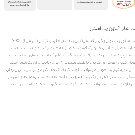
ت شاپ آنلاین پت استور
پت استور به عنوان یکی از قدیمی‌ترین پت شاپ های اینترنتی با بیش از 3000
زار محصول ایرانی و خارجی آماده پاسخگویی به همه ی نیازهای پت شما هست.
ت شاپ پت استور، ویترینی از غذای سگ و غذای گربه با برندهای معتبر مانند:
ویال کنین، جوسرا و .. همراه با طیف وسیعی از لوازم جانبی برای پت شما است.
الای مورد نیاز پت خود را میتوانید با چند کلیک انتخاب کنید و در سریع ترین زمان
مکن درب منزل تحویل بگیرید. همچنین با مطالعه مطالب و ویدیوهای آموزشی
ر وبلاگ پت استور میتوانید راههای نگهداری از سگ و گربه خود را آموزش ببینید.