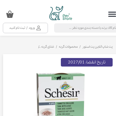
حساب کاربری من
۰
تغییر گذر واژه
ورود
/
ثبت نام کنید
سفارشات
خروج از حساب کاربری
پت شاپ آنلاین پت استور
محصولات گربه
غذای گربه
کنسرو و پوچ و غذای تر گربه
تاریخ انقضا: 2027/01