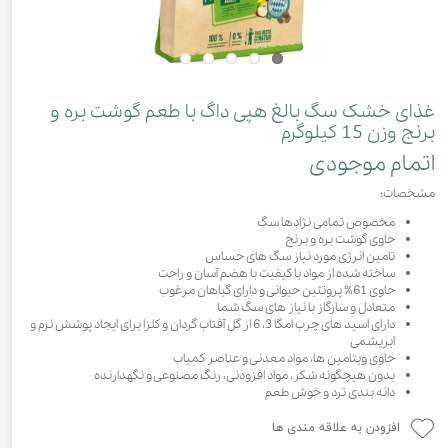
غذای خشک سگ بالغ هپی داگ با طعم گوشت بره و
برنج وزن 15 کیلوگرم
اتمام موجودی
مشخصات:
مخصوص تمامی نژادها سگ
حاوی گوشت بره و برنج
تامین انرژی مورد نیاز سگ های حساس
ساخته شده از مواد با کیفیت با هضم آسان و راحت
حاوی 61% پروتئین حیوانی و دارای گیاهان مرغوب
متعادل و سازگاز با نیاز های سگ شما
دارای اسید های چرب امگا 3، 6 از گل آفتاب گردان و کلزا برای ایجاد پوشش نرم و
ابریشمی
حاوی ویتامین ها، مواد معدنی و عناصر کمیاب
بدون هیچگونه شکر، مواد افزودنی، رنگ مصنوعی و نگهدارنده
دانه بندی ترد و خوش طعم
افزودن به علاقه مندی ها