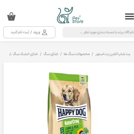
حساب کاربری من
۰
تغییر گذر واژه
ورود
/
ثبت نام کنید
سفارشات
خروج از حساب کاربری
پت شاپ آنلاین پت استور
محصولات سگ ها
غذای سگ
غذای خشک سگ
غذای خ