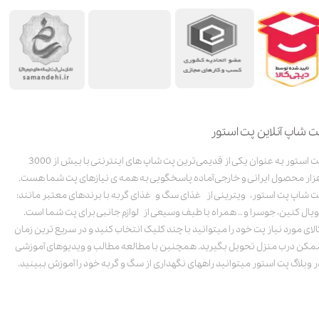
ت شاپ آنلاین پت استور
پت استور به عنوان یکی از قدیمی‌ترین پت شاپ های اینترنتی با بیش از 3000
زار محصول ایرانی و خارجی آماده پاسخگویی به همه ی نیازهای پت شما هست.
ت شاپ پت استور، ویترینی از غذای سگ و غذای گربه با برندهای معتبر مانند:
ویال کنین، جوسرا و .. همراه با طیف وسیعی از لوازم جانبی برای پت شما است.
الای مورد نیاز پت خود را میتوانید با چند کلیک انتخاب کنید و در سریع ترین زمان
مکن درب منزل تحویل بگیرید. همچنین با مطالعه مطالب و ویدیوهای آموزشی
ر وبلاگ پت استور میتوانید راههای نگهداری از سگ و گربه خود را آموزش ببینید.