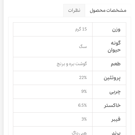
مشخصات محصول
نظرات
وزن
15 گرم
گونه
سگ
حیوان
طعم
گوشت بره و برنج
پروتئین
22%
چربی
9%
خاکستر
6.5%
فیبر
3%
برند
هپی داگ