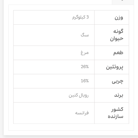
وزن
3 کیلوگرم
گونه
سگ
حیوان
طعم
مرغ
پروتئین
26%
چربی
16%
برند
رویال کنین
کشور
فرانسه
سازنده