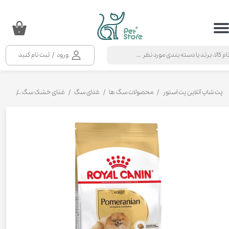
حساب کاربری من
۰
تغییر گذر واژه
ورود
/
ثبت نام کنید
سفارشات
خروج از حساب کاربری
پت شاپ آنلاین پت استور
محصولات سگ ها
غذای سگ
غذای خشک سگ
غذای خ