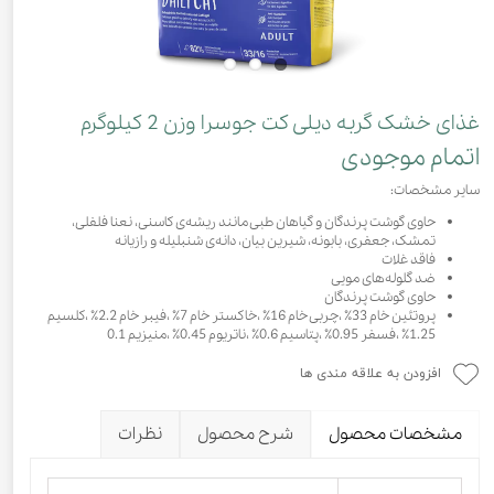
غذای خشک گربه دیلی کت جوسرا وزن 2 کیلوگرم
اتمام موجودی
سایر مشخصات:
حاوی گوشت پرندگان و گیاهان طبی مانند ریشه‌ی کاسنی، نعنا فلفلی،
تمشک، جعفری، بابونه، شیرین بیان، دانه‌ی شنبلیله و رازیانه
فاقد غلات
ضد گلوله‌های مویی
حاوی گوشت پرندگان
پروتئین خام 33٪ ،چربی خام 16٪ ،خاکستر خام 7٪ ،فیبر خام 2.2٪ ،کلسیم
1.25٪ ،فسفر 0.95٪ ،پتاسیم 0.6٪ ،ناتریوم 0.45٪ ،منیزیم 0.1
افزودن به علاقه مندی ها
مشخصات محصول
شرح محصول
نظرات