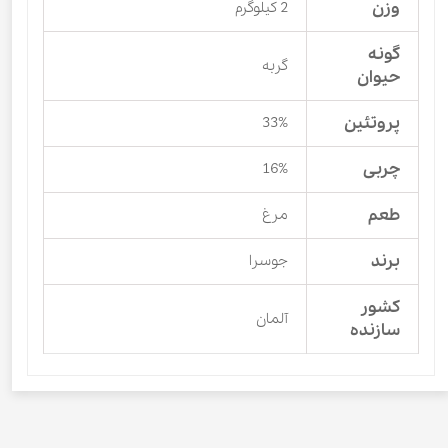
وزن
2 کیلوگرم
گونه
گربه
حیوان
پروتئین
33%
چربی
16%
طعم
مرغ
برند
جوسرا
کشور
آلمان
سازنده