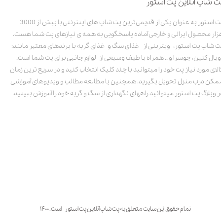
ت شاپ آنلاین پت استور
پت استور به عنوان یکی از قدیمی‌ترین پت شاپ های اینترنتی با بیش از 3000
زار محصول ایرانی و خارجی آماده پاسخگویی به همه ی نیازهای پت شما هست.
ت شاپ پت استور، ویترینی از غذای سگ و غذای گربه با برندهای معتبر مانند:
ویال کنین، جوسرا و .. همراه با طیف وسیعی از لوازم جانبی برای پت شما است.
الای مورد نیاز پت خود را میتوانید با چند کلیک انتخاب کنید و در سریع ترین زمان
مکن درب منزل تحویل بگیرید. همچنین با مطالعه مطالب و ویدیوهای آموزشی
ر وبلاگ پت استور میتوانید راههای نگهداری از سگ و گربه خود را آموزش ببینید.
تمام حقوق این سایت متعلق به پت شاپ آنلاین پت استور است. ۱۴۰۰