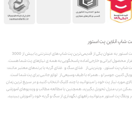
ت شاپ آنلاین پت استور
پت استور به عنوان یکی از قدیمی‌ترین پت شاپ های اینترنتی با بیش از 3000
زار محصول ایرانی و خارجی آماده پاسخگویی به همه ی نیازهای پت شما هست.
ت شاپ پت استور، ویترینی از غذای سگ و غذای گربه با برندهای معتبر مانند:
ویال کنین، جوسرا و .. همراه با طیف وسیعی از لوازم جانبی برای پت شما است.
الای مورد نیاز پت خود را میتوانید با چند کلیک انتخاب کنید و در سریع ترین زمان
مکن درب منزل تحویل بگیرید. همچنین با مطالعه مطالب و ویدیوهای آموزشی
ر وبلاگ پت استور میتوانید راههای نگهداری از سگ و گربه خود را آموزش ببینید.