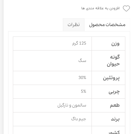
افزودن به علاقه مندی ها
مشخصات محصول
نظرات
وزن
125 گرم
گونه
سگ
حیوان
پروتئین
30%
چربی
5%
طعم
سالمون و نارگیل
برند
جیم داگ
کشور