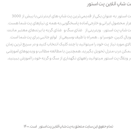
ت شاپ آنلاین پت استور
پت استور به عنوان یکی از قدیمی‌ترین پت شاپ های اینترنتی با بیش از 3000
زار محصول ایرانی و خارجی آماده پاسخگویی به همه ی نیازهای پت شما هست.
ت شاپ پت استور، ویترینی از غذای سگ و غذای گربه با برندهای معتبر مانند:
ویال کنین، جوسرا و .. همراه با طیف وسیعی از لوازم جانبی برای پت شما است.
الای مورد نیاز پت خود را میتوانید با چند کلیک انتخاب کنید و در سریع ترین زمان
مکن درب منزل تحویل بگیرید. همچنین با مطالعه مطالب و ویدیوهای آموزشی
ر وبلاگ پت استور میتوانید راههای نگهداری از سگ و گربه خود را آموزش ببینید.
تمام حقوق این سایت متعلق به پت شاپ آنلاین پت استور است. ۱۴۰۰