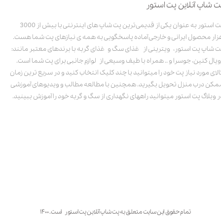
ت شاپ آنلاین پت استور
پت استور به عنوان یکی از قدیمی‌ترین پت شاپ های اینترنتی با بیش از 3000
زار محصول ایرانی و خارجی آماده پاسخگویی به همه ی نیازهای پت شما هست.
ت شاپ پت استور، ویترینی از غذای سگ و غذای گربه با برندهای معتبر مانند:
ویال کنین، جوسرا و .. همراه با طیف وسیعی از لوازم جانبی برای پت شما است.
الای مورد نیاز پت خود را میتوانید با چند کلیک انتخاب کنید و در سریع ترین زمان
مکن درب منزل تحویل بگیرید. همچنین با مطالعه مطالب و ویدیوهای آموزشی
ر وبلاگ پت استور میتوانید راههای نگهداری از سگ و گربه خود را آموزش ببینید.
تمام حقوق این سایت متعلق به پت شاپ آنلاین پت استور است. ۱۴۰۰