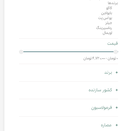
برندها
کاکو
بایولاین
یو اس پت
جیلز
رداسپرینگ
اویمال
قیمت
۰ تومان - ۴,۷۲۰,۰۰۰ تومان
برند
کشور سازنده
فرمولاسیون
عصاره