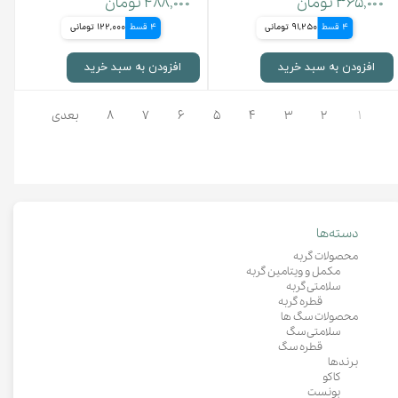
۳۶۵,۰۰۰ تومان
۴۸۸,۰۰۰ تومان
4 قسط
91,250 تومانی
4 قسط
122,000 تومانی
افزودن به سبد خرید
افزودن به سبد خرید
۱
۲
۳
۴
۵
۶
۷
۸
بعدی
دسته‌ها
محصولات گربه
مکمل و ویتامین گربه
سلامتی گربه
قطره گربه
محصولات سگ ها
سلامتی سگ
قطره سگ
برندها
کاکو
بونست