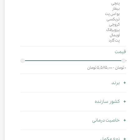
پتچی
بیفار
یو اس پت
تریکسی
کروچی
پروپرفک
اویمال
پت گارد
قیمت
۰ تومان - ۵,۵۸۵,۰۰۰ تومان
برند
کشور سازنده
خاصیت درمانی
نوع مکمل