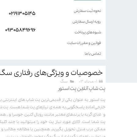
نحوه ثبت سفارش
۰۲۱۹۱۳۰۵۱۴۵
رویه ارسال سفارش
۰۹۳۰۵8۴9696
شیوه‌های پرداخت
قوانین و مقررات سایت
تماس با ما
خصوصیات و ویژگی‌های رفتاری سگ‌
۰۱ مرداد ۰۳
سگ
پت شاپ آنلاین پت استور
سیار مهم است که افراد پیش از به سرپرستی گرفتن سگ با خص
سگ‌ها آشنا باشند. شناخت این خصوصیات و ویژگی‌ها کمک می‌ک
بهتری سگ خود را تربیت کنند و به درک بهتری از بسیاری از ر
خارجی آماده پاسخگویی به همه ی نیازهای پت شما هست. پت ش
و غذای گربه با برندهای معتبر مانند: رویال کنین، جوسرا و .. همر
ادامه مطلب
پت شما است. کالای مورد نیاز پت خود را میتوانید با چند کلی
ممکن درب منزل تحویل بگیرید. همچنین با مطالعه مطالب و وی
میتوانید راههای نگهداری از سگ و گربه خود را آموزش ببینید.