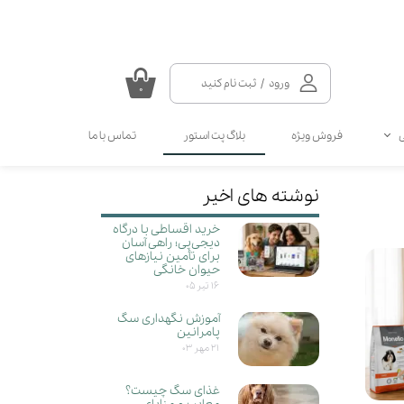
ورود
/
ثبت نام کنید
۰
حساب کاربری من
فروش ویژه
بلاگ پت استور
تماس با ما
تغییر گذر واژه
سفارشات
سلامتی گربه
سلامتی سگ
نوشته های اخیر
مکمل و ویتامین سگ
مالت و مولتی ویتامین گربه
خروج از حساب کاربری
خرید اقساطی با درگاه
انواع قطره سگ
انواع اسپری گربه
دیجی‌پی؛ راهی آسان
انواع قطره گربه
انواع اسپری سگ
برای تأمین نیازهای
حیوان خانگی
کرم دست و پای سگ
۱۶ تیر ۰۵
آموزش نگهداری سگ
پامرانین‌
۲۱ مهر ۰۳
غذای سگ چیست؟