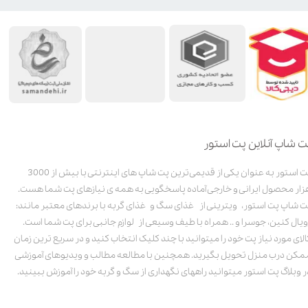
ت شاپ آنلاین پت استور
پت استور به عنوان یکی از قدیمی‌ترین پت شاپ های اینترنتی با بیش از 3000
زار محصول ایرانی و خارجی آماده پاسخگویی به همه ی نیازهای پت شما هست.
ت شاپ پت استور، ویترینی از غذای سگ و غذای گربه با برندهای معتبر مانند:
ویال کنین، جوسرا و .. همراه با طیف وسیعی از لوازم جانبی برای پت شما است.
الای مورد نیاز پت خود را میتوانید با چند کلیک انتخاب کنید و در سریع ترین زمان
مکن درب منزل تحویل بگیرید. همچنین با مطالعه مطالب و ویدیوهای آموزشی
ر وبلاگ پت استور میتوانید راههای نگهداری از سگ و گربه خود را آموزش ببینید.