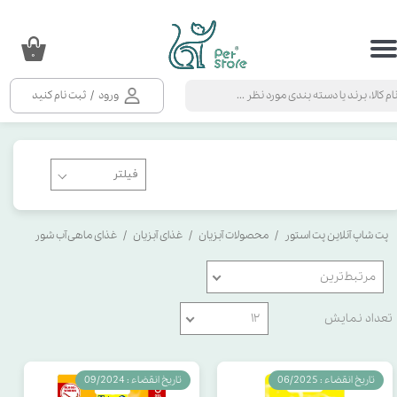
حساب کاربری من
۰
تغییر گذر واژه
ورود
/
ثبت نام کنید
سفارشات
خروج از حساب کاربری
پت شاپ آنلاین پت استور
محصولات آبزیان
غذای آبزیان
غذای ماهی آب شور
مرتبط‌ترین
تعداد نمایش
۱۲
تاریخ انقضاء : 06/2025
تاریخ انقضاء : 09/2024