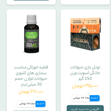
تونل بازی حیوانات
قطره خوراکی مناسب
خانگی آسوپت وزن
بیماری های کلیوی
250 گرم
حیوانات لاوارن حجم
30 میلی لیتر
۲۹۵,۰۰۰ تومان
۶۷۰,۰۰۰ تومان
4 قسط
73,750 تومانی
4 قسط
167,500 تومانی
افزودن به سبد خرید