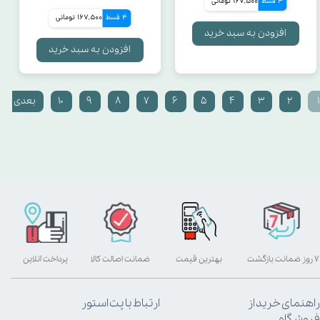
4 قسط
167,500 تومانی
4 قسط
167,500 تومانی
افزودن به سبد خرید
افزودن به سبد خرید
۱
۲
۳
۴
۵
۶
۷
۸
۹
۱۰
بعدی
۷ روز ضمانت بازگشت
بهترین قیمت
ضمانت اصالت کالا
پرداخت آنلاین
راهنمای خرید از
ارتباط با پت استور
فروشگاه