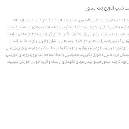
ت شاپ آنلاین پت استور
پت استور به عنوان یکی از قدیمی‌ترین پت شاپ های اینترنتی با بیش از 3000
زار محصول ایرانی و خارجی آماده پاسخگویی به همه ی نیازهای پت شما هست.
ت شاپ پت استور، ویترینی از غذای سگ و غذای گربه با برندهای معتبر مانند:
ویال کنین، جوسرا و .. همراه با طیف وسیعی از لوازم جانبی برای پت شما است.
الای مورد نیاز پت خود را میتوانید با چند کلیک انتخاب کنید و در سریع ترین زمان
مکن درب منزل تحویل بگیرید. همچنین با مطالعه مطالب و ویدیوهای آموزشی
ر وبلاگ پت استور میتوانید راههای نگهداری از سگ و گربه خود را آموزش ببینید.