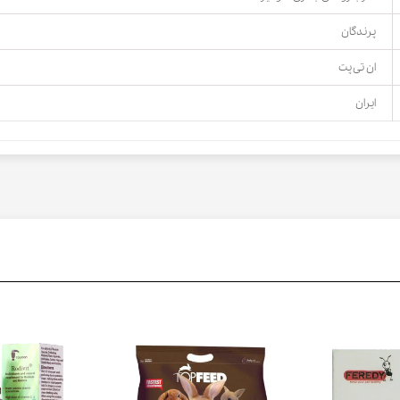
پرندگان
ان تی پت
ایران