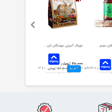
قطره جوندگان توکان حجم ۳۰ میلی لیتر
خوراک آجیلی جوندگان تاپ فید مدل غذای کامل وزن 1 کیلوگرم
۶۱۰,۰۰۰ تومان
انی
4 قسط
152,500 تومانی