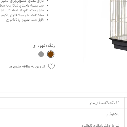
دارای فضای کشویی برای تمیز
دید بسیار راحت پرندگان، به د
حوله سگ
غذا گربه
دارای استحکام بالا با ساختار مقاو
ربه
ساخته شده از مواد فلزی با کیف
قابل شستشو و رنگ آمیزی
ر بچه گربه
وله گربه
رنگ
: قهوه ای
افزودن به علاقه مندی ها
75×47×47 سانتی‌متر
8 کیلوگرم
فلز با روکش آبکاری گالوانیزه