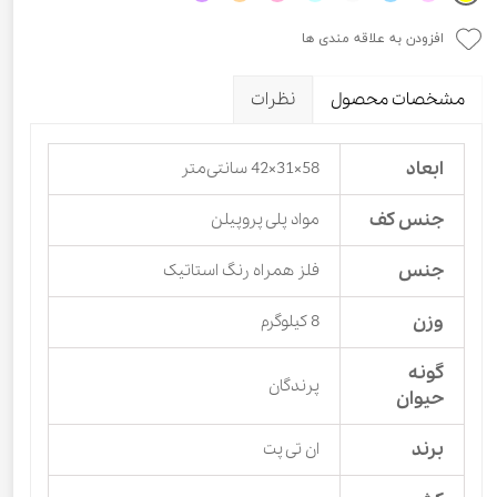
افزودن به علاقه مندی ها
مشخصات محصول
نظرات
ابعاد
58×31×42 سانتی‌متر
جنس کف
مواد پلی پروپیلن
جنس
فلز همراه رنگ استاتیک
وزن
8 کیلوگرم
گونه
پرندگان
حیوان
برند
ان تی پت