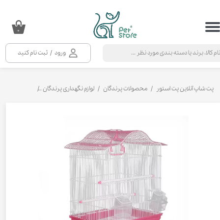
حساب کاربری من
۰
تغییر گذر واژه
ورود
/
ثبت نام کنید
سفارشات
خروج از حساب کاربری
پت شاپ آنلاین پت استور
محصولات پرندگان
لوازم نگهداری پرندگان
قفس پرندگان