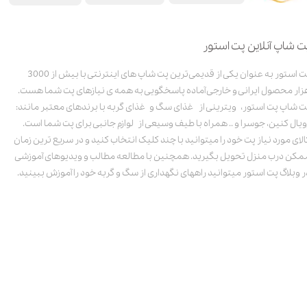
ت شاپ آنلاین پت استور
پت استور به عنوان یکی از قدیمی‌ترین پت شاپ های اینترنتی با بیش از 3000
زار محصول ایرانی و خارجی آماده پاسخگویی به همه ی نیازهای پت شما هست.
ت شاپ پت استور، ویترینی از غذای سگ و غذای گربه با برندهای معتبر مانند:
ویال کنین، جوسرا و .. همراه با طیف وسیعی از لوازم جانبی برای پت شما است.
الای مورد نیاز پت خود را میتوانید با چند کلیک انتخاب کنید و در سریع ترین زمان
مکن درب منزل تحویل بگیرید. همچنین با مطالعه مطالب و ویدیوهای آموزشی
ر وبلاگ پت استور میتوانید راههای نگهداری از سگ و گربه خود را آموزش ببینید.