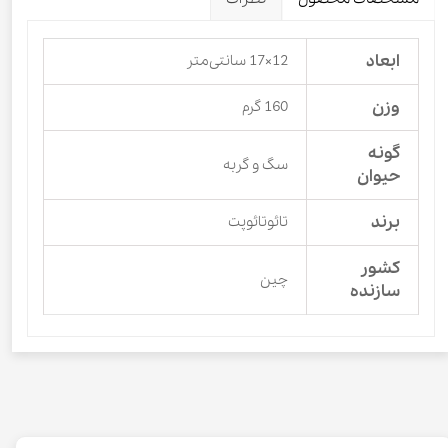
ابعاد
12×17 سانتی‌متر
وزن
160 گرم
گونه
سگ و گربه
حیوان
برند
تائوتائوپت
کشور
چین
سازنده