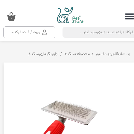
حساب کاربری من
۰
تغییر گذر واژه
ورود
/
ثبت نام کنید
سفارشات
خروج از حساب کاربری
پت شاپ آنلاین پت استور
محصولات سگ ها
لوازم نگهداری سگ
برس سگ و گربه یک 