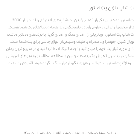
ت شاپ آنلاین پت استور
پت استور به عنوان یکی از قدیمی‌ترین پت شاپ های اینترنتی با بیش از 3000
زار محصول ایرانی و خارجی آماده پاسخگویی به همه ی نیازهای پت شما هست.
ت شاپ پت استور، ویترینی از غذای سگ و غذای گربه با برندهای معتبر مانند:
ویال کنین، جوسرا و .. همراه با طیف وسیعی از لوازم جانبی برای پت شما است.
الای مورد نیاز پت خود را میتوانید با چند کلیک انتخاب کنید و در سریع ترین زمان
مکن درب منزل تحویل بگیرید. همچنین با مطالعه مطالب و ویدیوهای آموزشی
ر وبلاگ پت استور میتوانید راههای نگهداری از سگ و گربه خود را آموزش ببینید.
تمام حقوق این سایت متعلق به پت شاپ آنلاین پت استور است. ۱۴۰۰