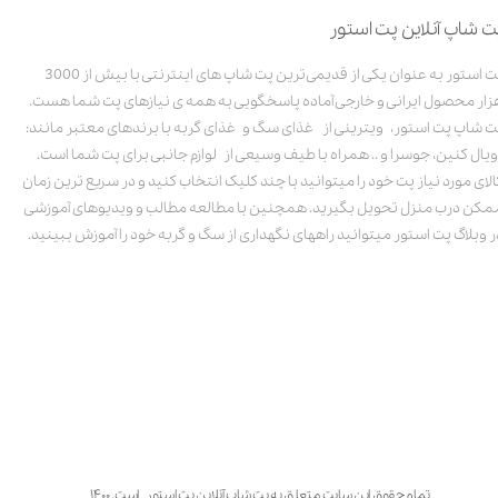
ت شاپ آنلاین پت استور
پت استور به عنوان یکی از قدیمی‌ترین پت شاپ های اینترنتی با بیش از 3000
زار محصول ایرانی و خارجی آماده پاسخگویی به همه ی نیازهای پت شما هست.
ت شاپ پت استور، ویترینی از غذای سگ و غذای گربه با برندهای معتبر مانند:
ویال کنین، جوسرا و .. همراه با طیف وسیعی از لوازم جانبی برای پت شما است.
الای مورد نیاز پت خود را میتوانید با چند کلیک انتخاب کنید و در سریع ترین زمان
مکن درب منزل تحویل بگیرید. همچنین با مطالعه مطالب و ویدیوهای آموزشی
ر وبلاگ پت استور میتوانید راههای نگهداری از سگ و گربه خود را آموزش ببینید.
تمام حقوق این سایت متعلق به پت شاپ آنلاین پت استور است. ۱۴۰۰