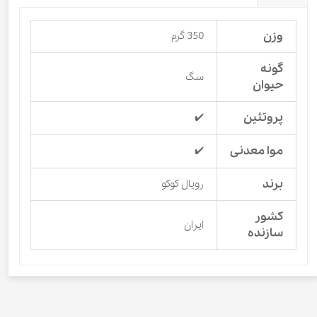
وزن
350 گرم
گونه
سگ
حیوان
پروتئین
✔️
موا معدنی
✔️
برند
رویال کوکو
کشور
ایران
سازنده