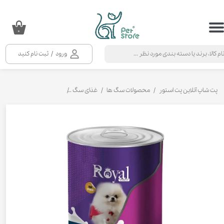
حساب کاربری من
۰
تغییر گذر واژه
ورود
/
ثبت نام کنید
سفارشات
خروج از حساب کاربری
پت شاپ آنلاین پت استور
محصولات سگ ها
غذای سگ
شیر خشک توله سگ
شی