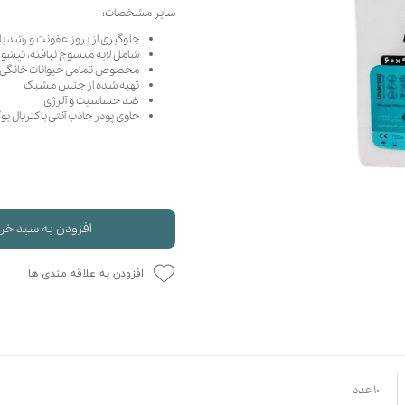
سایر مشخصات:
حوله سگ
غذا گربه
جلوگیری از بروز عفونت و رشد ب
ربه
شامل لایه منسوج نبافته، تیشو و
ر بچه گربه
مخصوص تمامی حیوانات خانگی
تهیه شده از جنس مشبک
وله گربه
ضد حساسیت و آلرژی
حاوی پودر جاذب آنتی‌ باکتریال بو
افزودن به سبد خر
افزودن به علاقه مندی ها
۱۰ عدد