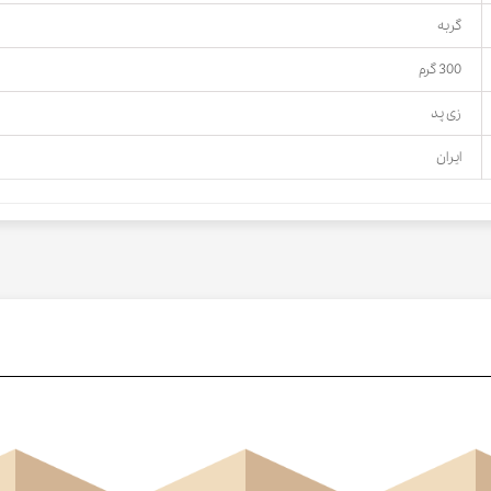
گربه
300 گرم
زی پد
ایران