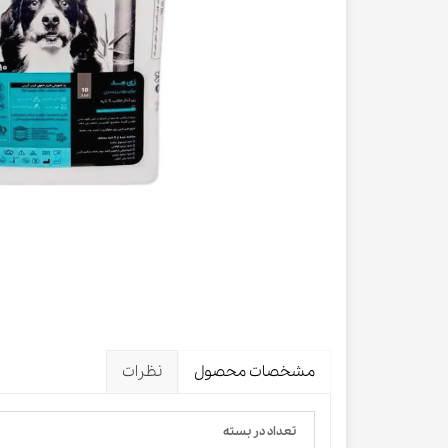
لباس و 
ظرف آب و 
اسکرچر گ
شیشه شی
لباس و ح
مشخصات محصول
نظرات
تعداد در بسته