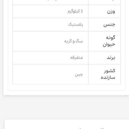
وزن
1 کیلوگرم
جنس
پلاستیک
گونه
سگ و گربه
حیوان
برند
متفرقه
کشور
چین
سازنده