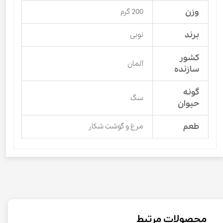
وزن
200 گرم
برند
نوبی
کشور
آلمان
سازنده
گونه
سگ
حیوان
طعم
مرغ و گوشت شکار
محصولات مرتبط