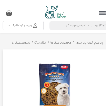
حساب کاربری من
۰
تغییر گذر واژه
ورود
/
ثبت نام کنید
سفارشات
خروج از حساب کاربری
پت شاپ آنلاین پت استور
محصولات سگ ها
غذای سگ
تشویقی سگ
تشویقی سگ 