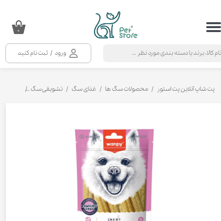
حساب کاربری من
۰
تغییر گذر واژه
ورود
/
ثبت نام کنید
سفارشات
خروج از حساب کاربری
پت شاپ آنلاین پت استور
محصولات سگ ها
غذای سگ
تشویقی سگ
تشویقی سگ 