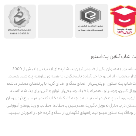
ت شاپ آنلاین پت استور
پت استور به عنوان یکی از قدیمی‌ترین پت شاپ های اینترنتی با بیش از 3000
زار محصول ایرانی و خارجی آماده پاسخگویی به همه ی نیازهای پت شما هست.
ت شاپ پت استور، ویترینی از غذای سگ و غذای گربه با برندهای معتبر مانند:
ویال کنین، جوسرا و .. همراه با طیف وسیعی از لوازم جانبی برای پت شما است.
الای مورد نیاز پت خود را میتوانید با چند کلیک انتخاب کنید و در سریع ترین زمان
مکن درب منزل تحویل بگیرید. همچنین با مطالعه مطالب و ویدیوهای آموزشی
ر وبلاگ پت استور میتوانید راههای نگهداری از سگ و گربه خود را آموزش ببینید.