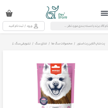
حساب کاربری من
۰
تغییر گذر واژه
ورود
/
ثبت نام کنید
سفارشات
خروج از حساب کاربری
پت شاپ آنلاین پت استور
محصولات سگ ها
غذای سگ
تشویقی سگ
تشویقی سگ 