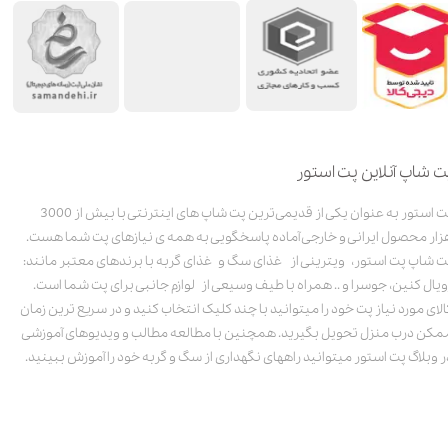
ت شاپ آنلاین پت استور
پت استور به عنوان یکی از قدیمی‌ترین پت شاپ های اینترنتی با بیش از 3000
زار محصول ایرانی و خارجی آماده پاسخگویی به همه ی نیازهای پت شما هست.
ت شاپ پت استور، ویترینی از غذای سگ و غذای گربه با برندهای معتبر مانند:
ویال کنین، جوسرا و .. همراه با طیف وسیعی از لوازم جانبی برای پت شما است.
الای مورد نیاز پت خود را میتوانید با چند کلیک انتخاب کنید و در سریع ترین زمان
مکن درب منزل تحویل بگیرید. همچنین با مطالعه مطالب و ویدیوهای آموزشی
ر وبلاگ پت استور میتوانید راههای نگهداری از سگ و گربه خود را آموزش ببینید.