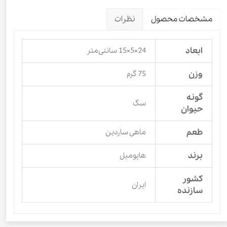
مشخصات محصول
نظرات
ابعاد
24×5×15 سانتی‌متر
وزن
75 گرم
گونه
سگ
حیوان
طعم
ماهی ساردین
برند
هاپومیل
کشور
ایران
سازنده