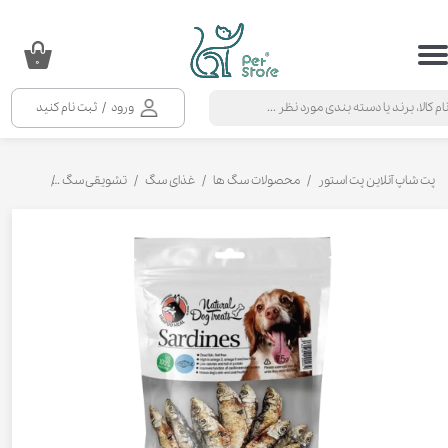
حساب کاربری من
۰
تغییر گذر واژه
ورود
/
ثبت نام کنید
سفارشات
خروج از حساب کاربری
پت شاپ آنلاین پت استور
محصولات سگ ها
غذای سگ
تشویقی سگ
تشویقی سگ