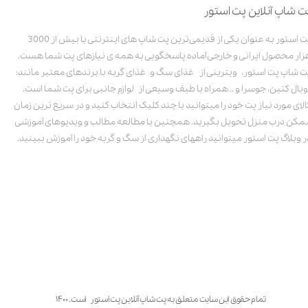
ت شاپ آنلاین پت استور
پت استور به عنوان یکی از قدیمی‌ترین پت شاپ های اینترنتی با بیش از 3000
زار محصول ایرانی و خارجی آماده پاسخگویی به همه ی نیازهای پت شما هست.
ت شاپ پت استور، ویترینی از غذای سگ و غذای گربه با برندهای معتبر مانند:
ویال کنین، جوسرا و .. همراه با طیف وسیعی از لوازم جانبی برای پت شما است.
الای مورد نیاز پت خود را میتوانید با چند کلیک انتخاب کنید و در سریع ترین زمان
مکن درب منزل تحویل بگیرید. همچنین با مطالعه مطالب و ویدیوهای آموزشی
ر وبلاگ پت استور میتوانید راههای نگهداری از سگ و گربه خود را آموزش ببینید.
تمام حقوق این سایت متعلق به پت شاپ آنلاین پت استور است. ۱۴۰۰