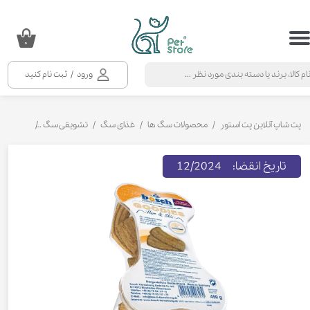
حساب کاربری من
۰
تغییر گذر واژه
ورود
/
ثبت نام کنید
سفارشات
خروج از حساب کاربری
پت شاپ آنلاین پت استور
محصولات سگ ها
غذای سگ
تشویقی سگ
اسنک تشو
تاریخ انقضا: 12/2024