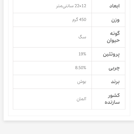
ابعاد
12×22 سانتی‌متر
وزن
450 گرم
گونه
سگ
حیوان
پروتئین
19%
چربی
8.50%
برند
بوش
کشور
آلمان
سازنده