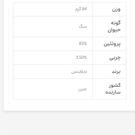
وزن
84 گرم
گونه
سگ
حیوان
پروتئین
82%
چربی
3.50%
برند
دیلایتس
کشور
چین
سازنده