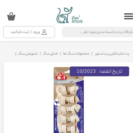
حساب کاربری من
۰
تغییر گذر واژه
ورود
/
ثبت نام کنید
سفارشات
خروج از حساب کاربری
پت شاپ آنلاین پت استور
محصولات سگ ها
غذای سگ
تشویقی سگ
تشویقی سگ استخوانی 1
تاریخ انقضا: 10/2023