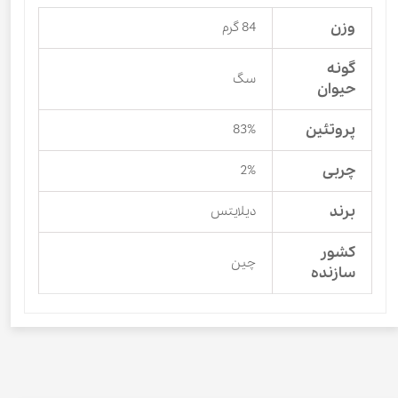
وزن
84 گرم
گونه
سگ
حیوان
پروتئین
83%
چربی
2%
برند
دیلایتس
کشور
چین
سازنده