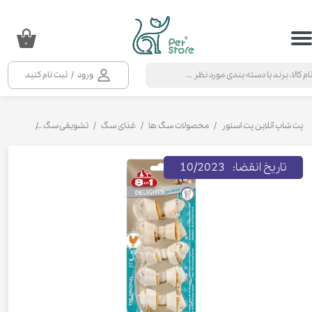
حساب کاربری من
۰
تغییر گذر واژه
ورود
/
ثبت نام کنید
سفارشات
خروج از حساب کاربری
پت شاپ آنلاین پت استور
محصولات سگ ها
غذای سگ
تشویقی سگ
تشویقی سگ استخوا
تاریخ انقضا: 10/2023