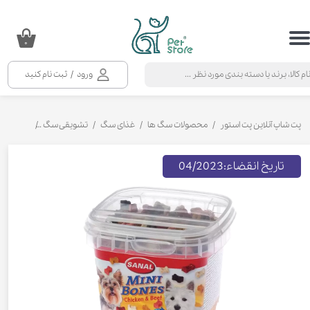
حساب کاربری من
۰
تغییر گذر واژه
ورود
/
ثبت نام کنید
سفارشات
خروج از حساب کاربری
پت شاپ آنلاین پت استور
محصولات سگ ها
غذای سگ
تشویقی سگ
تشویقی سگ
تاریخ انقضاء:04/2023