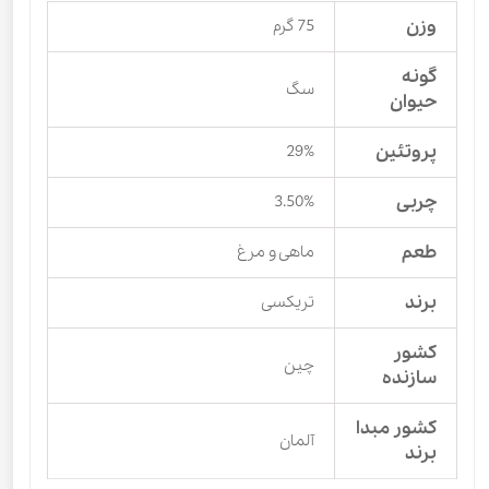
وزن
75 گرم
گونه
سگ
حیوان
پروتئین
29%
چربی
3.50%
طعم
ماهی و مرغ
برند
تریکسی
کشور
چین
سازنده
کشور مبدا
آلمان
برند