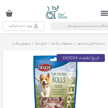
حساب کاربری من
۰
تغییر گذر واژه
ورود
/
ثبت نام کنید
سفارشات
خروج از حساب کاربری
پت شاپ آنلاین پت استور
محصولات سگ ها
غذای سگ
تشویقی سگ
تشویقی سگ
تاریخ انقضاء: 10/2024