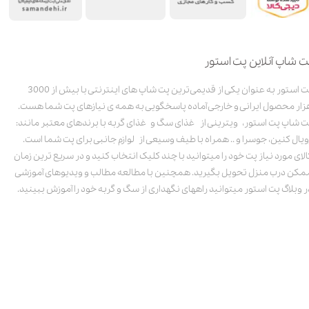
ت شاپ آنلاین پت استور
پت استور به عنوان یکی از قدیمی‌ترین پت شاپ های اینترنتی با بیش از 3000
زار محصول ایرانی و خارجی آماده پاسخگویی به همه ی نیازهای پت شما هست.
ت شاپ پت استور، ویترینی از غذای سگ و غذای گربه با برندهای معتبر مانند:
ویال کنین، جوسرا و .. همراه با طیف وسیعی از لوازم جانبی برای پت شما است.
الای مورد نیاز پت خود را میتوانید با چند کلیک انتخاب کنید و در سریع ترین زمان
مکن درب منزل تحویل بگیرید. همچنین با مطالعه مطالب و ویدیوهای آموزشی
ر وبلاگ پت استور میتوانید راههای نگهداری از سگ و گربه خود را آموزش ببینید.