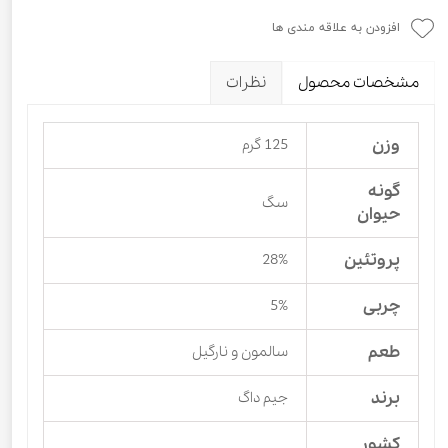
افزودن به علاقه مندی ها
مشخصات محصول
نظرات
وزن
125 گرم
گونه
سگ
حیوان
پروتئین
28%
چربی
5%
طعم
سالمون و نارگیل
برند
جیم داگ
کشور