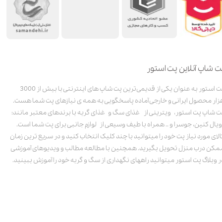
ت شاپ آنلاین پت استور
پت استور به عنوان یکی از قدیمی‌ترین پت شاپ های اینترنتی با بیش از 3000
زار محصول ایرانی و خارجی آماده پاسخگویی به همه ی نیازهای پت شما هست.
ت شاپ پت استور، ویترینی از غذای سگ و غذای گربه با برندهای معتبر مانند:
ویال کنین، جوسرا و .. همراه با طیف وسیعی از لوازم جانبی برای پت شما است.
الای مورد نیاز پت خود را میتوانید با چند کلیک انتخاب کنید و در سریع ترین زمان
مکن درب منزل تحویل بگیرید. همچنین با مطالعه مطالب و ویدیوهای آموزشی
ر وبلاگ پت استور میتوانید راههای نگهداری از سگ و گربه خود را آموزش ببینید.