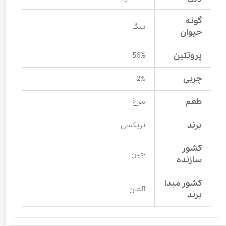
گونه
سگ
حیوان
پروتئین
56%
چربی
2%
طعم
مرغ
برند
تریکسی
کشور
چین
سازنده
کشور مبدا
آلمان
برند