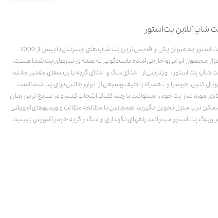
ت شاپ آنلاین پت استور
پت استور به عنوان یکی از قدیمی‌ترین پت شاپ های اینترنتی با بیش از 3000
زار محصول ایرانی و خارجی آماده پاسخگویی به همه ی نیازهای پت شما هست.
ت شاپ پت استور، ویترینی از غذای سگ و غذای گربه با برندهای معتبر مانند:
ویال کنین، جوسرا و .. همراه با طیف وسیعی از لوازم جانبی برای پت شما است.
الای مورد نیاز پت خود را میتوانید با چند کلیک انتخاب کنید و در سریع ترین زمان
مکن درب منزل تحویل بگیرید. همچنین با مطالعه مطالب و ویدیوهای آموزشی
ر وبلاگ پت استور میتوانید راههای نگهداری از سگ و گربه خود را آموزش ببینید.