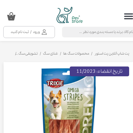
حساب کاربری من
۰
تغییر گذر واژه
ورود
/
ثبت نام کنید
سفارشات
خروج از حساب کاربری
پت شاپ آنلاین پت استور
محصولات سگ ها
غذای سگ
تشویقی سگ
تشویقی سگ
تاریخ انقضاء: 11/2023