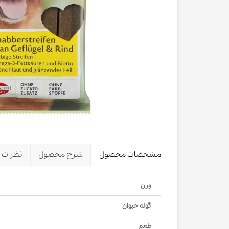
لباس و 
ظرف آب و 
اسکرچر گ
شیشه شی
لباس و ح
مشخصات محصول
شرح محصول
نظرات
وزن
گونه حیوان
طعم