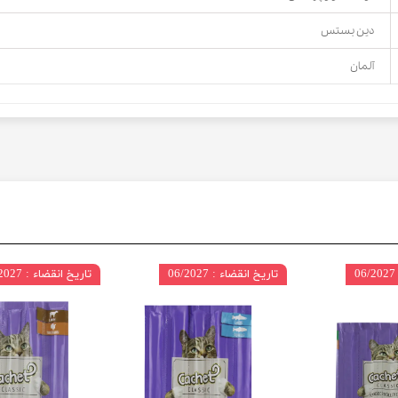
دین بستس
آلمان
تاریخ انقضاء : 06/2027
تاریخ انقضاء : 06/2027