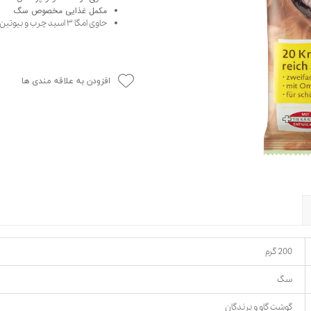
مکمل غذایی مخصوص سگ
حوله سگ
غذا گربه
حاوی امگا ۳ اسید چرب و بیوتین، برای داشتن پوست شفاف و روشن
ربه
ر بچه گربه
وله گربه
افزودن به علاقه مندی ها
200 گرم
سگ
گوشت گاو و پرندگان