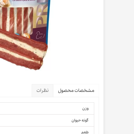
لباس و 
ظرف آب و 
اسکرچر گ
شیشه شی
لباس و ح
مشخصات محصول
نظرات
وزن
گونه حیوان
طعم