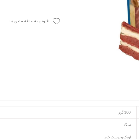
حوله سگ
غذا گربه
ربه
افزودن به علاقه مندی ها
ر بچه گربه
وله گربه
100 گرم
سگ
اردک و پوست خام