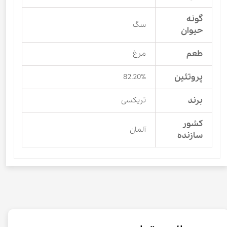
گونه
سگ
حیوان
طعم
مرغ
پروتئین
82.20%
برند
تریکسی
کشور
آلمان
سازنده