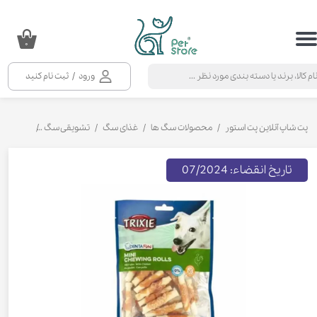
حساب کاربری من
۰
تغییر گذر واژه
ورود
/
ثبت نام کنید
سفارشات
خروج از حساب کاربری
پت شاپ آنلاین پت استور
محصولات سگ ها
غذای سگ
تشویقی سگ
تشویقی سگ 
تاریخ انقضاء: 07/2024