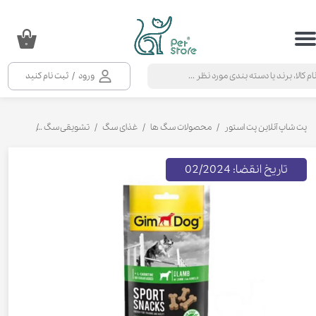
حساب کاربری من
۰
تغییر گذر واژه
ورود
/
ثبت نام کنید
سفارشات
خروج از حساب کاربری
پت شاپ آنلاین پت استور
محصولات سگ ها
غذای سگ
تشویقی سگ
اسنک تشوی
تاریخ انقضا: 02/2024